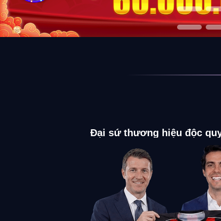
Xổ số Miền Bắc
Đại sứ thương hiệu độc qu