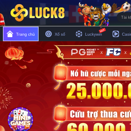
Trang chủ
Xổ số
Luckywin
Casi
Miền Bắc
Wingo
Miền Bắc
Win go 45 giây
Si
Miền Bắc 5 phút mới
Win go 1 phút
Si
Miền Bắc 3 phút mới
Win go 3 phút
Si
Miền Bắc VIP 45 giây
Win go 5 phút
Si
Miền Bắc VIP 75 giây
Win go 30 giây
Si
Miền Bắc VIP 2 phút
Si